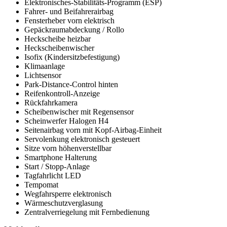
Elektronisches-Stabilitäts-Programm (ESP)
Fahrer- und Beifahrerairbag
Fensterheber vorn elektrisch
Gepäckraumabdeckung / Rollo
Heckscheibe heizbar
Heckscheibenwischer
Isofix (Kindersitzbefestigung)
Klimaanlage
Lichtsensor
Park-Distance-Control hinten
Reifenkontroll-Anzeige
Rückfahrkamera
Scheibenwischer mit Regensensor
Scheinwerfer Halogen H4
Seitenairbag vorn mit Kopf-Airbag-Einheit
Servolenkung elektronisch gesteuert
Sitze vorn höhenverstellbar
Smartphone Halterung
Start / Stopp-Anlage
Tagfahrlicht LED
Tempomat
Wegfahrsperre elektronisch
Wärmeschutzverglasung
Zentralverriegelung mit Fernbedienung