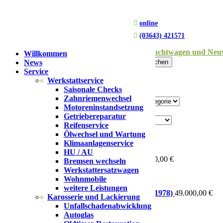

online

(03643) 421571
Du bist hier:
Startseite
1
/
Fahrzeuge
2
/
Gebrauchtwagen und Neu
Willkommen
Suchen nach:
News
Suchen
Service
Werkstattservice
Detailsuche
Saisonale Checks
Zahnriemenwechsel
Produkt Fahrzeugkategorie
Motoreninstandsetzung
Produkt Marke
Getriebereparatur
Produkt Modell
Reifenservice
Ölwechsel und Wartung
Filtern
Produkte
Klimaanlagenservice
HU / AU
VW T2a Kombi mod. 231 (1968)
15.000,00
€
Bremsen wechseln
Werkstattersatzwagen
inkl. 19 % MwSt.
Wohnmobile
weitere Leistungen
VW T2 SO73 Westfalia (P27) - Berlin (1978)
49.000,00
€
Karosserie und Lackierung
Unfallschadenabwicklung
inkl. 19 % MwSt.
Autoglas