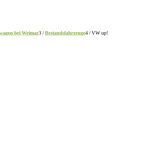
wagen bei Weimar
3
/
Bestandsfahrzeuge
4
/
VW up!