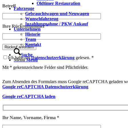
Oldtimer Restauration
Betreff
Fahrzeuge
Gebrauchtwagen und Neuwagen
Wunschfahrzeug
Inzahlungnahme / PKW Ankauf
Ihre Rückrufnummer *
Unternehmen
Historie
Team
Kontakt
Suche
Ich habe die
Datenschutzerklärung
gelesen. *
Menü
Menü
Mit * gekennzeichnete Felder sind Pflichtfelder.
Zum Absenden des Formulars muss Google reCAPTCHA geladen we
Google reCAPTCHA Datenschutzerklärung
Google reCAPTCHA laden
Ihr Name, Vorname, Firma *