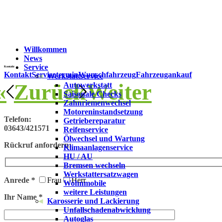
Willkommen
News
Service
Kontakt
Kontakt
Servicetermin
Wunschfahrzeug
Fahrzeugankauf
Werkstattservice
Zurück
Weiter
Autowerkstatt
Saisonale Checks
Zahnriemenwechsel
Motoreninstandsetzung
Telefon:
Getriebereparatur
03643/421571
Reifenservice
Ölwechsel und Wartung
Rückruf anfordern:
Klimaanlagenservice
HU / AU
Bremsen wechseln
Werkstattersatzwagen
Anrede *
Frau
Herr
Wohnmobile
weitere Leistungen
Ihr Name *
Karosserie und Lackierung
Unfallschadenabwicklung
Autoglas