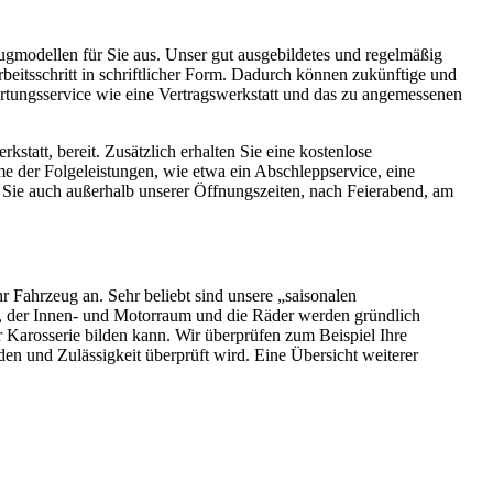
eugmodellen für Sie aus. Unser gut ausgebildetes und regelmäßig
beitsschritt in schriftlicher Form. Dadurch können zukünftige und
rtungsservice wie eine Vertragswerkstatt und das zu angemessenen
kstatt, bereit. Zusätzlich erhalten Sie eine kostenlose
e der Folgeleistungen, wie etwa ein Abschleppservice, eine
 Sie auch außerhalb unserer Öffnungszeiten, nach Feierabend, am
hr Fahrzeug an. Sehr beliebt sind unsere „saisonalen
n, der Innen- und Motorraum und die Räder werden gründlich
r Karosserie bilden kann. Wir überprüfen zum Beispiel Ihre
den und Zulässigkeit überprüft wird. Eine Übersicht weiterer