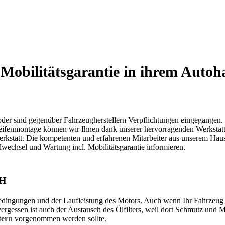
obilitätsgarantie in ihrem Auto
e oder sind gegenüber Fahrzeugherstellern Verpflichtungen eingegangen
ifenmontage können wir Ihnen dank unserer hervorragenden Werkstatta
werkstatt. Die kompetenten und erfahrenen Mitarbeiter aus unserem Ha
wechsel und Wartung incl. Mobilitätsgarantie informieren.
CH
ingungen und der Laufleistung des Motors. Auch wenn Ihr Fahrzeug nu
rgessen ist auch der Austausch des Ölfilters, weil dort Schmutz und Me
tern
vorgenommen werden sollte.