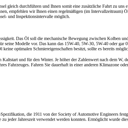
l gleich durchführen und Ihnen somit eine zusätzliche Fahrt zu uns 
nen, empfehlen wir Ihnen einen regelmäßigen (im Intervallzeitraum) Ö
el- und Inspektionsintervalle möglich.
lüssigkeit. Das Öl soll die mechanische Bewegung zwischen Kolben un
e für seine Modelle vor. Das kann das 15W-40, 5W-30, 5W-40 oder gar 0
Öl keine optimalen Schmiereigenschaften besitzt, sollte es bereits mögli
en Kaltstart und für den Winter. Je höher der Zahlenwert nach dem W, d
 ihres Fahrzeuges. Fahren Sie dauerhaft in einer anderen Klimazone od
-Spezifikation, die 1911 von der
S
ociety of
A
utomotive
E
ngineers fest
e zu jeder Jahreszeit verwendet werden konnten. Ermöglicht wurde die