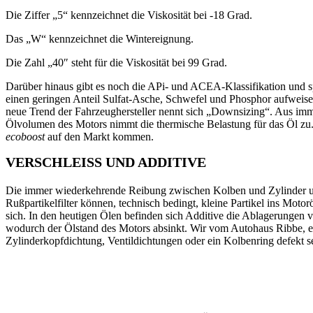
Die Ziffer „5“ kennzeichnet die Viskosität bei -18 Grad.
Das „W“ kennzeichnet die Wintereignung.
Die Zahl „40″ steht für die Viskosität bei 99 Grad.
Darüber hinaus gibt es noch die APi- und ACEA-Klassifikation und spe
einen geringen Anteil Sulfat-Asche, Schwefel und Phosphor aufweisen
neue Trend der Fahrzeughersteller nennt sich „Downsizing“. Aus im
Ölvolumen des Motors nimmt die thermische Belastung für das Öl zu. 
ecoboost
auf den Markt kommen.
VERSCHLEISS UND ADDITIVE
Die immer wiederkehrende Reibung zwischen Kolben und Zylinder und
Rußpartikelfilter können, technisch bedingt, kleine Partikel ins Mot
sich. In den heutigen Ölen befinden sich Additive die Ablagerungen
wodurch der Ölstand des Motors absinkt. Wir vom Autohaus Ribbe, emp
Zylinderkopfdichtung, Ventildichtungen oder ein Kolbenring defekt se