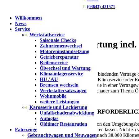

(03643) 421571
Willkommen
News
Service
Werkstattservice
Saisonale Checks
ÖLWECHSEL und Wartung incl. M
Zahnriemenwechsel
Motoreninstandsetzung
Getriebereparatur
Reifenservice
Ölwechsel und Wartung
Klimaanlagenservice
Wir sind eine freie Autowerkstatt, besitzen keine bindenden Verträg
HU / AU
üblichen Fahrzeugtypen. Reparaturen, Wartung, Klimaservice oder Re
Bremsen wechseln
gleichen Wartungsservice mit Gewährleistung, wie in einer Vertrags
Werkstattersatzwagen
Tätigkeiten durch. Gerne können Sie sich hier genauer zum Thema Öl
Wohnmobile
weitere Leistungen
Karosserie und Lackierung
WARUM IST EIN ÖLWECHSEL ERFORDERLI
Unfallschadenabwicklung
Autoglas
Oldtimer Restauration
Das Motoröl unterliegt der Alterung, abhängig von den Umgebungsbed
Fahrzeuge
alle 12 bis 24 Monate einen Ölwechsel durchführen lassen. Nicht zu ve
Gebrauchtwagen und Neuwagen
Ölwechsel nach 15.000 Kilometern,
spätestens nach 30.000 Kilome