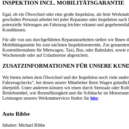
INSPEKTION INCL. MOBILITÄTSGARANTIE
Egal, ob ein Ölwechsel oder eine große Inspektion, als freie Werksta
geschultes Personal arbeitet bei jeder Reparatur oder Inspektion nac
potenzielle Störungen am Fahrzeug leichter erkannt und gegebenenfa
Konditionen.
Für alle von uns durchgeführten Reparaturarbeiten stellen wir Ihnen des
Mobilitätsgarantie bis zum nächsten Inspektionstermin. Zur genannte
Kostenübernahme für Mietwagen, Taxi, Bus, oder Bahnfahrt, sowie ei
Wochenende oder auf Urlaubsreise abgesichert.
ZUSATZINFORMATIONEN FÜR UNSERE KUN
Wir bieten neben dem Ölwechsel und der Inspektion noch viele ander
Fahrzeugchecks“, bei denen unsere Mitarbeiter Ihren Wagen gründlic
überprüft. Unter anderem können wir einen durch Streusalz oder Rolls
Betriebsmittel, wie Bremsflüssigkeit und die Schläuche im Motorraum. 
Leistungen unseres Werkstattservices finden Sie
hier
.
Auto Ribbe
Inhaber: Michael Ribbe