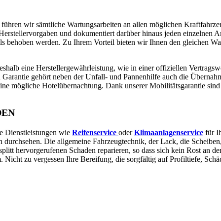
tt führen wir sämtliche Wartungsarbeiten an allen möglichen Kraftfahrz
h Herstellervorgaben und dokumentiert darüber hinaus jeden einzelnen Ar
lls behoben werden. Zu Ihrem Vorteil bieten wir Ihnen den gleichen Wa
halb eine Herstellergewährleistung, wie in einer offiziellen Vertragswer
n Garantie gehört neben der Unfall- und Pannenhilfe auch die Übernahm
ne mögliche Hotelübernachtung. Dank unserer Mobilitätsgarantie sind
DEN
e Dienstleistungen wie
Reifenservice
oder
Klimaanlagenservice
für I
h durchsehen. Die allgemeine Fahrzeugtechnik, der Lack, die Scheibe
plitt hervorgerufenen Schaden reparieren, so dass sich kein Rost an de
Nicht zu vergessen Ihre Bereifung, die sorgfältig auf Profiltiefe, Schä