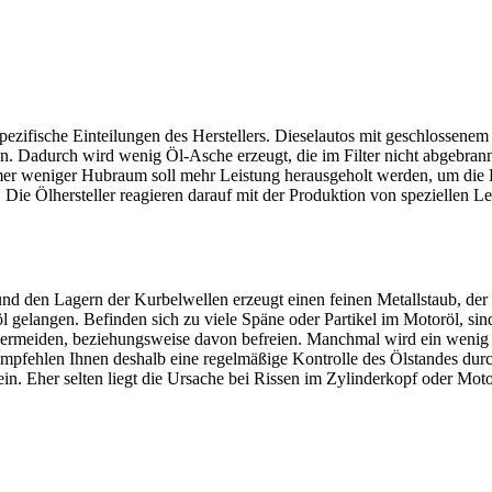
zifische Einteilungen des Herstellers. Dieselautos mit geschlossenem P
. Dadurch wird wenig Öl-Asche erzeugt, die im Filter nicht abgebrann
mer weniger Hubraum soll mehr Leistung herausgeholt werden, um die 
Die Ölhersteller reagieren darauf mit der Produktion von speziellen L
 den Lagern der Kurbelwellen erzeugt einen feinen Metallstaub, der 
oröl gelangen. Befinden sich zu viele Späne oder Partikel im Motoröl, s
 vermeiden, beziehungsweise davon befreien. Manchmal wird ein wenig
fehlen Ihnen deshalb eine regelmäßige Kontrolle des Ölstandes durchz
in. Eher selten liegt die Ursache bei Rissen im Zylinderkopf oder Mot