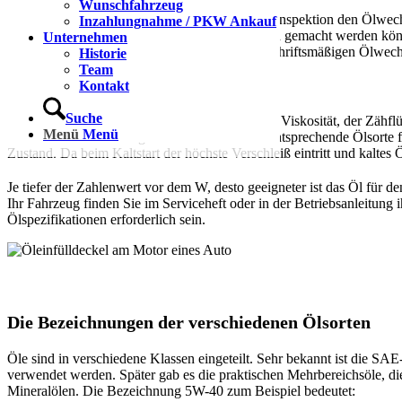
Wunschfahrzeug
Unsere kompetenten Monteure würden bei der Inspektion den Ölwechse
Inzahlungnahme / PKW Ankauf
Ansprüche auf eine freiwillige „Kulanz“ geltend gemacht werden kön
Unternehmen
Ihres Schadens ist nur beim Nachweis der vorschriftsmäßigen Ölwechs
Historie
Team
ALLGEMEINES ÜBER DAS ÖL
Kontakt
Suche
Beim Motoröl spricht man von der sogenannten Viskosität, der Zähf
Menü
Menü
entstehen. Der Fahrzeughersteller schreibt die entsprechende Ölsort
Zustand. Da beim Kaltstart der höchste Verschleiß eintritt und kaltes 
Je tiefer der Zahlenwert vor dem W, desto geeigneter ist das Öl für d
Ihr Fahrzeug finden Sie im Serviceheft oder in der Betriebsanleitung
Ölspezifikationen erforderlich sein.
Die Bezeichnungen der verschiedenen Ölsorten
Öle sind in verschiedene Klassen eingeteilt. Sehr bekannt ist die SAE
verwendet werden. Später gab es die praktischen Mehrbereichsöle, di
Mineralölen. Die Bezeichnung 5W-40 zum Beispiel bedeutet: