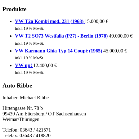
Produkte
VW T2a Kombi mod. 231 (1968)
15.000,00
€
inkl. 19 % MwSt.
VW T2 SO73 Westfalia (P27) - Berlin (1978)
49.000,00
€
inkl. 19 % MwSt.
VW Karmann Ghia Typ 14 Coupé (1965)
45.000,00
€
inkl. 19 % MwSt.
VW up!
12.400,00
€
inkl. 19 % MwSt.
Auto Ribbe
Inhaber: Michael Ribbe
Hirtengasse Nr. 78 b
99439 Am Ettersberg / OT Sachsenhausen
Weimar/Thüringen
Telefon: 03643 / 421571
Telefax: 03643 / 418820