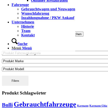
Oldtimer Restauration
Fahrzeuge
Gebrauchtwagen und Neuwagen
Wunschfahrzeug
VW up!
Inzahlungnahme / PKW Ankauf
Unternehmen
12.400,00
€
Historie
Team
Suchen nach:
Suchen
Kontakt
Detailsuche
Suche
Menü
Menü
Filtern
Produkt Schlagwörter
Gebrauchtfahrzeuge
Bulli
Karmann
Karmann Ghia