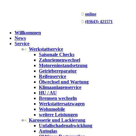

online

(03643) 421571
Du bist hier:
Startseite
1
/
19000 km
Willkommen
News
Service
19000 km
Werkstattservice
Saisonale Checks
Zahnriemenwechsel
Sortieren nach
Standard
Motoreninstandsetzung
Standard
Getriebereparatur
Benutzerdefiniert
Reifenservice
Name
Ölwechsel und Wartung
Beliebtheit (Sales)
Klimaanlagenservice
Durchschnittliche Bewertung
HU / AU
Relevanz
Bremsen wechseln
Zufall
Werkstattersatzwagen
Artikelnummer
Wohnmobile
weitere Leistungen
Zeige
15 Produkte pro Seite
Karosserie und Lackierung
15 Produkte pro Seite
Unfallschadenabwicklung
30 Produkte pro Seite
Autoglas
45 Produkte pro Seite